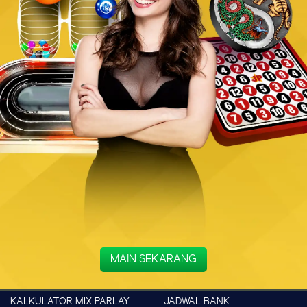
MAIN SEKARANG
KALKULATOR MIX PARLAY
JADWAL BANK